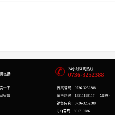
24小时咨询热线
0736-3252388
情链接
度一下
传真号码：0736-3252388
网智赢
销售热线：13511198117   （周总）
销售传真：0736-3252388
Q Q号码：361710786