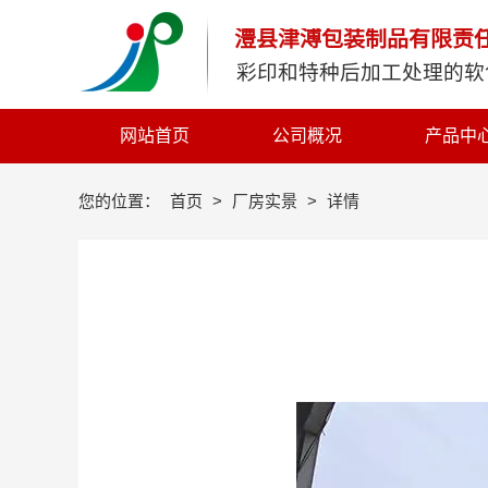
澧县津溥包装制品有限责
彩印和特种后加工处理的软
网站首页
公司概况
产品中
您的位置：
首页
>
厂房实景
>
详情