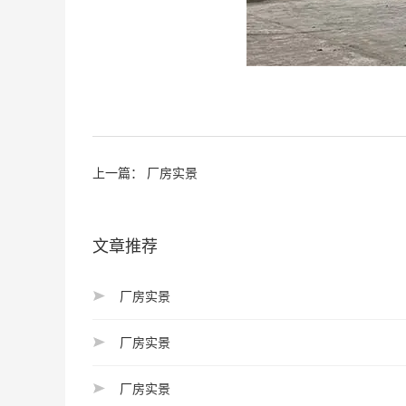
上一篇：
厂房实景
文章推荐
厂房实景
厂房实景
厂房实景