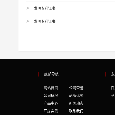
发明专利证书
发明专利证书
底部导航
友
网站首页
公司荣誉
百
公司概况
品牌优势
竞
产品中心
新闻动态
厂房实景
联系我们