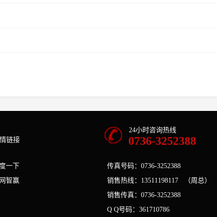
24小时咨询热线
0736-3252388
情链接
度一下
传真号码：0736-3252388
网智赢
销售热线：13511198117   （周总）
销售传真：0736-3252388
Q Q号码：361710786