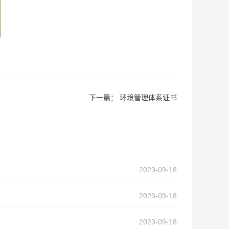
下一篇：
环境管理体系证书
2023-09-18
2023-09-18
2023-09-18