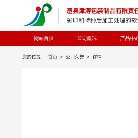
澧县津溥包装制品有限责
彩印和特种后加工处理的软
网站首页
公司概况
产品中
您的位置：
首页
>
公司荣誉
>
详情