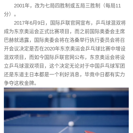
2001年，改为七局四胜制或五局三胜制（每局11
分）。
2017年6月9日，国际乒联官网宣布，乒乓球混双将
成为东京奥运会正式比赛项目，而之前国际奥委会主席
巴赫就透露，国际奥委会将在洛桑举行执行委员会将召
开会议决定是否在2020年东京奥运会乒乓球比赛中增设
混双项目，而如今国际乒联官网公布，东京奥运会将设
立乒乓球混双项目，这个决定无论对于中国乒乓球军团
还是东道主日本都是一个利好消息，毕竟中日都有实力
争夺这枚金牌。