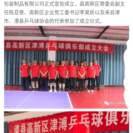
包装制品有限公司正式宣告成立，县高新区管委会副主
任陈亚章、高新区企业党工委书记李昊民以及来自津
市、澧县乒乓球协会的代表参加了成立仪式。