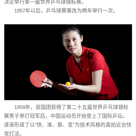
决定举行第一届世界乒乓球锦标赛。
1957年以后，乒乓球赛事改为两年举行一次。
1959年，容国团获得了第二十五届世界乒乓球锦标
赛男子单打冠军后，中国运动员开始登上了国际乒坛。
逐渐形成了以“快、准、狠、变”为技术风格的直拍近台快
攻打法。