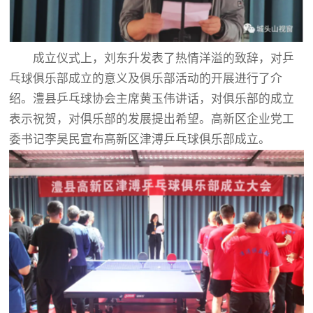
成立仪式上，刘东升发表了热情洋溢的致辞，对乒
乓球俱乐部成立的意义及俱乐部活动的开展进行了介
绍。澧县乒乓球协会主席黄玉伟讲话，对俱乐部的成立
表示祝贺，对俱乐部的发展提出希望。高新区企业党工
委书记李昊民宣布高新区津溥乒乓球俱乐部成立。