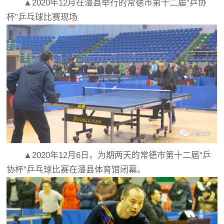
▲2020年12月在澧县举行的常德市第十二届“乒协
杯”乒乓球比赛现场
▲2020年12月6日，为期两天的常德市第十二届“乒
协杯”乒乓球比赛在澧县体育馆闭幕。