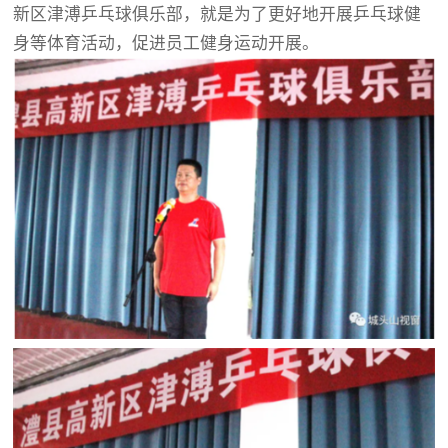
新区津溥乒乓球俱乐部，就是为了更好地开展乒乓球健
身等体育活动，促进员工健身运动开展。