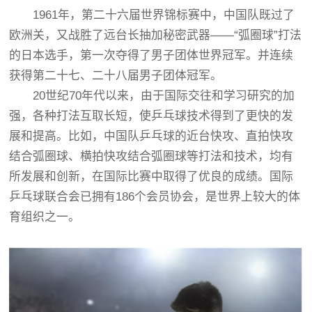
1961年，第二十六届世界锦标赛中，中国队既过了
欧洲关，又战胜了远台长抽加秘密武器——“弧圈球”打法
的日本选手，第一次夺得了男子团体世界冠军。并连续
获得第二十七、二十八届男子团体冠军。
20世纪70年代以来，由于国际交往和学习研究的加
强，各种打法互取长短，使乒乓球技术得到了更快的发
展和提高。比如，中国队乒乓球的近台快攻、直拍快攻
结合弧圈球、横拍快攻结合弧圈球等打法和技术，均有
所发展和创新，在国际比赛中取得了优良的成绩。国际
乒乓球联合会已拥有186个会员协会，是世界上较大的体
育组织之一。